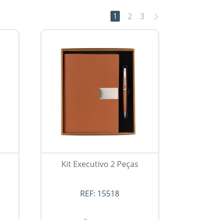
1
2
3
Kit Executivo 2 Peças
REF:
15518