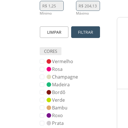
Mínimo
Máximo
LIMPAR
FILTRAR
CORES
Vermelho
Rosa
Champagne
Madeira
Bordô
Verde
Bambu
Roxo
Prata