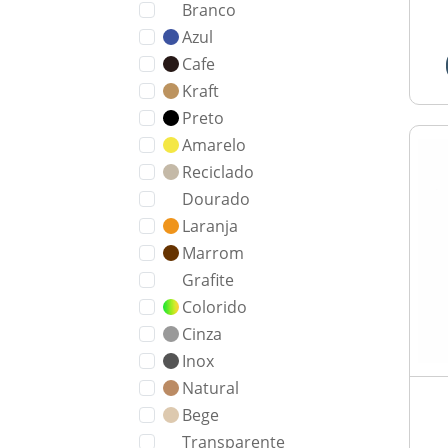
Branco
Azul
Cafe
Kraft
Preto
Amarelo
Reciclado
Dourado
Laranja
Marrom
Grafite
Colorido
Cinza
Inox
Natural
Bege
Transparente